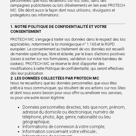
personnelles que nous recueillons sur nos Sites, dans des
campagnes publicitaires ou lors d’événements en lien avec PROTECH
MC. Elle décrit aussi la façon dont nous utilisons, divulguons et
protegetons ces informations.
1. NOTRE POLITIQUE DE CONFIDENTIALITÉ ET VOTRE
CONSENTEMENT
PROTECH MC s’engage à traiter vos données dans le respect des lois
applicables, notamment la loi monégasque n° 1.165 et le RGPD
européen. Le consentement au traitement de vos données est recueilli
de manière spécifique, libre et éclairée, par le biais d’actions positives
(cases à cocher sur nos formulaires, validation sur notre bandeau de
cookies). PROTECH MC se réserve le droit d’apporter des
modifications à cette Politique de confidentialité, qui seront effectives
dès leur publication.
2. LES DONNÉES COLLECTÉES PAR PROTECH MC
Nous ne recueillons que les données personnelles que vous êtes
prêt/e à nous communiquer, qui résultent de vos actions sur nos Sites
et dont nous avons besoin pour vous offrir ou améliorer nos services,
ou pour une autre raison légitime:
Données personnelles directes, tels que nom, prénom,
adresse du domicile ou électronique, numéro de
téléphone, photo, âge, genre, nationalité ou lieu
géographique;
Informations de connexion à votre compte;
Information concernant votre véhicule ;