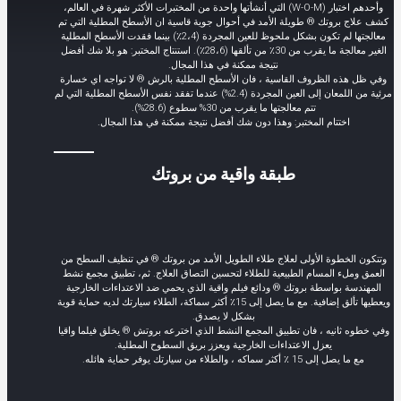
وأحدهم اختبار (W-O-M) التي أنشأتها واحدة من المختبرات الأكثر شهرة في العالم،
كشف علاج بروتك ® طويلة الأمد في أحوال جوية قاسية ان الأسطح المطلية التي تم
معالجتها لم تكون بشكل ملحوظ للعين المجردة (2،4٪) بينما فقدت الأسطح المطلية
الغير معالجة ما يقرب من 30٪ من تألقها (28،6٪). استنتاج المختبر: هو بلا شك أفضل
نتيجة ممكنة في هذا المجال.
وفي ظل هذه الظروف القاسية ، فان الأسطح المطلية بالرش ® لا تواجه اي خسارة
مرئية من اللمعان إلى العين المجردة (2.4%) عندما تفقد نفس الأسطح المطلية التي لم
تتم معالجتها ما يقرب من 30% سطوع (28.6%).
اختتام المختبر: وهذا دون شك أفضل نتيجة ممكنة في هذا المجال.
طبقة واقية من بروتك
وتتكون الخطوة الأولى لعلاج طلاء الطويل الأمد من بروتك ® في تنظيف السطح من
العمق وملء المسام الطبيعية للطلاء لتحسين التصاق العلاج. ثم، تطبيق مجمع نشط
المهندسة بواسطة بروتك ® ودائع فيلم واقية الذي يحمي ضد الاعتداءات الخارجية
ويعطيها تألق إضافية. مع ما يصل إلى 15٪ أكثر سماكة، الطلاء سيارتك لديه حماية قوية
بشكل لا يصدق.
وفي خطوه ثانيه ، فان تطبيق المجمع النشط الذي اخترعه بروتش ® يخلق فيلما واقيا
يعزل الاعتداءات الخارجية ويعزز بريق السطوح المطلية.
مع ما يصل إلى 15 ٪ أكثر سماكه ، والطلاء من سيارتك يوفر حماية هائله.