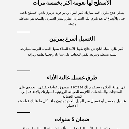
الأسطح لها نعومة أكثر بخمسة مرات
يعطي علاج طويل الأمد سيارتك تأثير المرآة وتأثير فريد حريري ناعم. الأسطح ناعمة
جدا، والأوساخ لم تعد تلتزم على السيارة! انظر والمس السيارة، والنتيجة هي ببساطة
مذهلة!
الغسيل أسرع بمرتين
تأثير طارد المياه الناتج عن علاج طويل الأمد للطلاء يسهل الصيانة اليومية لسيارتك.
غسلة بسيطة وسريعة تكفي للحفاظ على سيارتك وجعلها نظيفة وبراقة.
طرق غسيل عالية الأداء
في نهاية العلاج ، سنقدم لك Procase. صندوق عناية حقيقي ، يحتوي على
المنتجات والملحقات اللازمة للصيانة الروتينية لسيارتك بالإضافة إلى
كتيب الصيانة.
غسيل محسن أو غسيل من الجيل الجديد بدون ماء ، كل ما عليك فعله هو
الاختيار.
ضمان 5 سنوات
يضمن علاج طويل الأمد للطلاء لون وتألق الأسطح المطلية لمدة 5