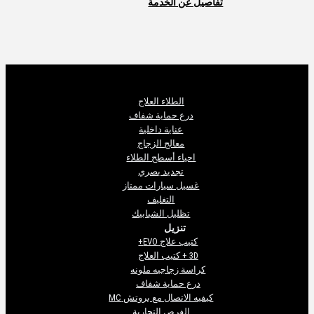
تفاصيل عن الخدمة
الطلاء العلاج
درع حماية شفاف
عناية داخلية
معالج الزجاج
احياء أسطح الطلاء
تجديد بصري
غسيل سيارات ممتاز
التغليف
تظليل الشبابيك
تنزيل
كتيب علاج EVO+
3D + كتيب العلاج
كراسة زجاجيه ملونه
درع حماية شفاف
كيفيه الاتصال مع بروتش MC
الفرص التجارية