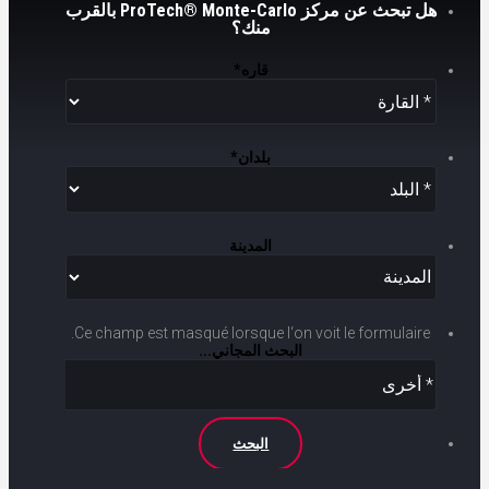
هل تبحث عن مركز ProTech® Monte-Carlo بالقرب
منك؟
قاره
*
بلدان
*
المدينة
Ce champ est masqué lorsque l‘on voit le formulaire.
البحث المجاني...
البحث