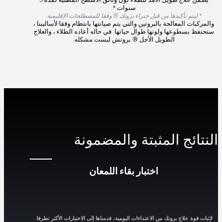
سنوات *.
* ليتم تأكيدها من قبل خبراء بروتك ® وفقا للمصطلحات الإقليمية.
والمركبات المعالجة بالبروتين والتي يتم صيانتها بانتظام وفقا لأساليبنا ،
ستحتفظ بسطوعها ولونها طوال حياتها. في حاله أعاده الطلاء ، والعلاج
الطويل الأجل ® بروتش ليست مشكله.
النتائج المثبتة والمضمونة
اختبار بقاء اللمعان
لإثبات قوة علاج بروتك من الاعتداءات اليومية، قدمناها إلى الاختبارات الأكثر تطرفا.