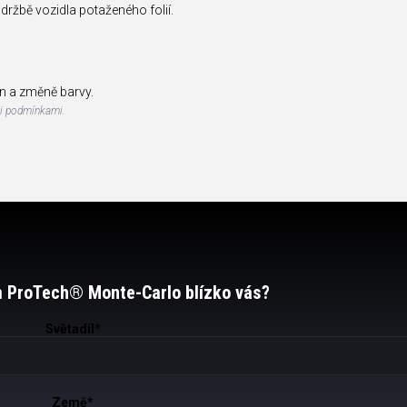
držbě vozidla potaženého folií.
in a změně barvy.
mi podmínkami.
 ProTech® Monte-Carlo blízko vás?
Světadíl
*
Země
*