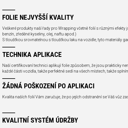
FOLIE NEJVYŠŠÍ KVALITY
Veškeré produkty naší řady pro Wrapping včetně folií s různými efekty js
benzín, zředěné kyseliny, olej, naftu apod.)
S tloušťkou srovnatelnou s tloušťkou laku na vozidle, tyto materiály ga
TECHNIKA APLIKACE
Naší certifikovaní technici aplikují folie způsobem, že jsou prakticky ne
každé části vozidla, takže perfektně sedí na všech místech, takže spl
ŽÁDNÁ POŠKOZENÍ PO APLIKACI
Kvalita naších folií Vám zaručuje, že po jejích odstranění se Váš vůz zase
KVALITNÍ SYSTÉM ÚDRŽBY