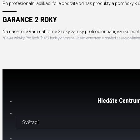
Po profesionální aplikaci folie obdržíte od nás produkty a pomůcky k ú
GARANCE 2 ROKY
Na naše folie Vám nabízíme 2 roky záruky proti odloupání, vzniku bubl
*Délka záruky ProTech ® MC bude potvrzena Vaším expertem v souladu s regionální
Hledáte Centrum