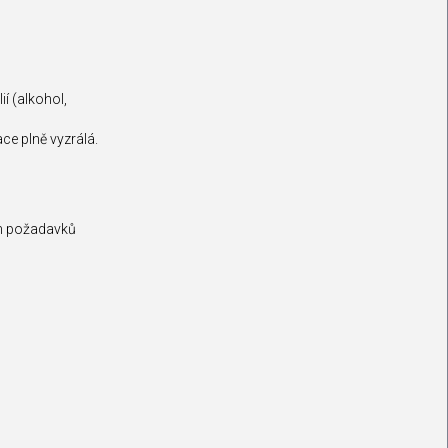
ií (alkohol,
ce plně vyzrálá.
ých požadavků