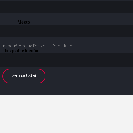
Město
masqué lorsque l‘on voit le formulaire.
bezplatné hledání...
VYHLEDÁVÁNÍ