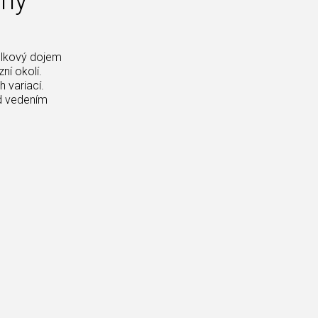
čný
elkový dojem
ní okolí.
h variací.
od vedením