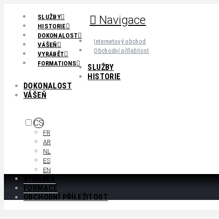
SLUŽBY
Navigace
HISTORIE
DOKONALOST
Internetový obchod
VÁŠEŇ
Obchodní příležitost
VYRÁBĚT
FORMATIONS
SLUŽBY
HISTORIE
DOKONALOST
VÁŠEŇ
CS
FR
AR
NL
ES
EN
VYRÁBĚT
FORMACE
OBCHODNÍ PŘÍLEŽITOST