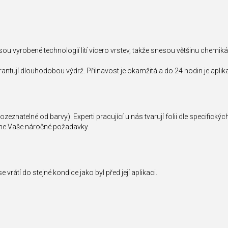
ou vyrobené technologií lití vícero vrstev, takže snesou většinu chemikál
rantují dlouhodobou výdrž. Přilnavost je okamžitá a do 24 hodin je aplika
rozeznatelné od barvy). Experti pracující u nás tvarují folii dle specifick
níme Vaše náročné požadavky.
 vrátí do stejné kondice jako byl před její aplikaci.