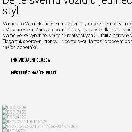
Dejte svému vozidlu jedine
styl.
Máme pro Vás nekonečné množství folií, které změní barvu i c
z Vašeho vozu. Zároveň ochrání lak Vašeho vozidla před nepříz
Máme veliký výběr neuvěřitelně realistických 3D folií a barevnýc
Elegantní, sportovní, trendy… Nechte svou fantazii pracovat p
naších odborníků…
INDIVIDUÁLNÍ SLUŽBA
NĚKTERÉ Z NAŠÍCH PRACÍ