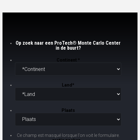
Op zoek naar een ProTech® Monte Carlo Center
in de buurt?
Continent
*
Land
*
Plaats
Ce champ est masqué lorsque l‘on voit le formulaire.