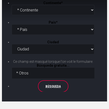
Continente
*
País
*
Ciudad
Ce champ est masqué lorsque l‘on voit le formulaire.
Búsqueda gratuita...
BÚSQUEDA