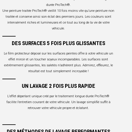
durée ProTech®.
Une peinture traitée ProTech® vieillit 10 fois moins vite qu’une peinture non
traitée et conserve ainsi son éclat des premiers jours. Les couleurs sont
intensément riches et lumineuses et ce tout au long de la vie de votre
véhicule.
DES SURFACES 5 FOIS PLUS GLISSANTES
Le film protecteur déposé sur les surfaces peintes offre à votre véhicule un
effet miroir et un toucher soyeux incomparables. Les surfaces sont
extrêmement glissantes, les saletés n’adhèrent plus. Admirez, effleurez, le
résultat est tout simplement incroyable !
UN LAVAGE 2 FOIS PLUS RAPIDE
L’effet déperlant unique créé par le traitement longue durée ProTech®
facilite l’entretien courant de votre véhicule. Un lavage simplifié suffit à
retrouver votre véhicule propre et éclatant.
DES MÉTHODES DE LAVAGE PERFORMANTES